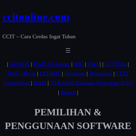
Skip
ccitonline.com
to
content
CCIT – Cara Cerdas Ingat Tuhan
|
AI-DAI5
|
DAI5 AI Agents
|
NIC
|
ZWI
| |
CCITEdu
|
DAI5 eBook
|
CFDSOF
|
Donation
|
Download
|
CCIT
Corporation
|
DAI5
|
33 Kriteria Evaluasi Penerapan DAI5
|
Search
|
PEMILIHAN &
PENGGUNAAN SOFTWARE