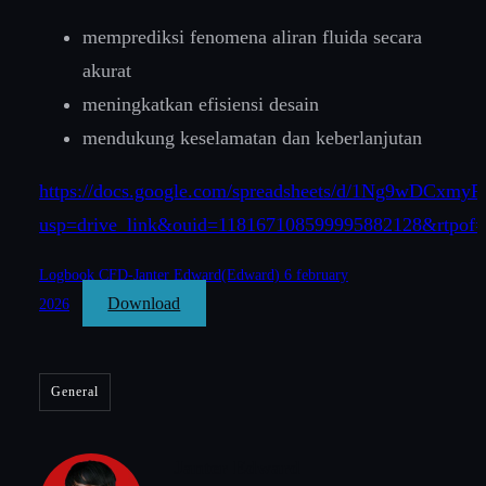
memprediksi fenomena aliran fluida secara
akurat
meningkatkan efisiensi desain
mendukung keselamatan dan keberlanjutan
https://docs.google.com/spreadsheets/d/1Ng9wDCx
usp=drive_link&ouid=118167108599995882128&rtpof=
Logbook CFD-Janter Edward(Edward) 6 february
Download
2026
General
Janter Edward