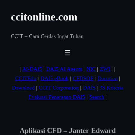
Skip
ccitonline.com
to
content
CCIT – Cara Cerdas Ingat Tuhan
|
AI-DAI5
|
DAI5 AI Agents
|
NIC
|
ZWI
| |
CCITEdu
|
DAI5 eBook
|
CFDSOF
|
Donation
|
Download
|
CCIT Corporation
|
DAI5
|
33 Kriteria
Evaluasi Penerapan DAI5
|
Search
|
Aplikasi CFD – Janter Edward