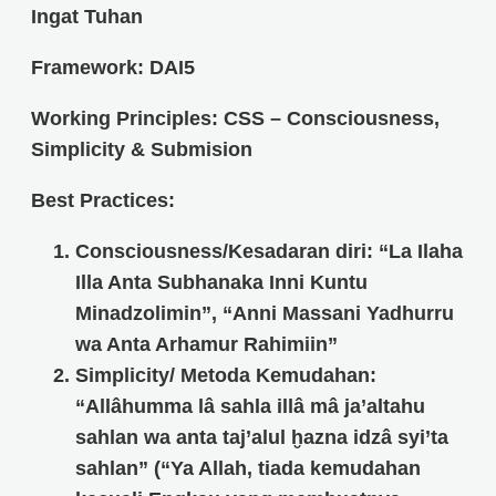
Ingat Tuhan
Framework: DAI5
Working Principles: CSS – Consciousness,
Simplicity & Submision
Best Practices:
Consciousness/Kesadaran diri: “La Ilaha
Illa Anta Subhanaka Inni Kuntu
Minadzolimin”, “Anni Massani Yadhurru
wa Anta Arhamur Rahimiin”
Simplicity/ Metoda Kemudahan:
“Allâhumma lâ sahla illâ mâ ja’altahu
sahlan wa anta taj’alul ḫazna idzâ syi’ta
sahlan” (“Ya Allah, tiada kemudahan