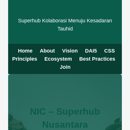
Center (NIC)
Superhub Kolaborasi Menuju Kesadaran
Tauhid
Home
About
Vision
DAI5
CSS
Principles
Ecosystem
Best Practices
Join
NIC – Superhub
Nusantara