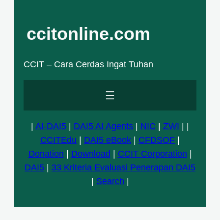
Skip
to
ccitonline.com
content
CCIT – Cara Cerdas Ingat Tuhan
|
AI-DAI5
|
DAI5 AI Agents
|
NIC
|
ZWI
| |
CCITEdu
|
DAI5 eBook
|
CFDSOF
|
Donation
|
Download
|
CCIT Corporation
|
DAI5
|
33 Kriteria Evaluasi Penerapan DAI5
|
Search
|