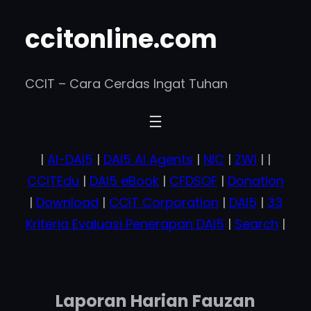
Skip
ccitonline.com
to
content
CCIT – Cara Cerdas Ingat Tuhan
|
AI-DAI5
|
DAI5 AI Agents
|
NIC
|
ZWI
| |
CCITEdu
|
DAI5 eBook
|
CFDSOF
|
Donation
|
Download
|
CCIT Corporation
|
DAI5
|
33
Kriteria Evaluasi Penerapan DAI5
|
Search
|
Laporan Harian Fauzan