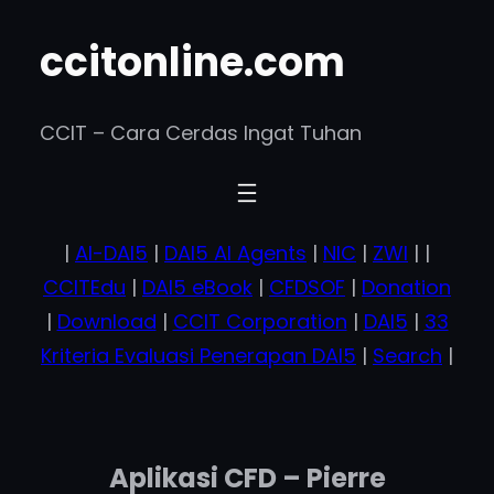
Skip
ccitonline.com
to
content
CCIT – Cara Cerdas Ingat Tuhan
|
AI-DAI5
|
DAI5 AI Agents
|
NIC
|
ZWI
| |
CCITEdu
|
DAI5 eBook
|
CFDSOF
|
Donation
|
Download
|
CCIT Corporation
|
DAI5
|
33
Kriteria Evaluasi Penerapan DAI5
|
Search
|
Aplikasi CFD – Pierre