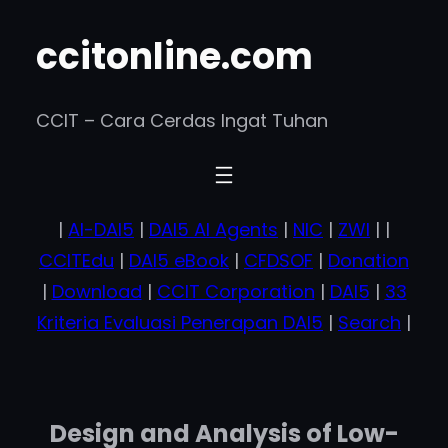
Skip
ccitonline.com
to
content
CCIT – Cara Cerdas Ingat Tuhan
|
AI-DAI5
|
DAI5 AI Agents
|
NIC
|
ZWI
| |
CCITEdu
|
DAI5 eBook
|
CFDSOF
|
Donation
|
Download
|
CCIT Corporation
|
DAI5
|
33
Kriteria Evaluasi Penerapan DAI5
|
Search
|
Design and Analysis of Low-