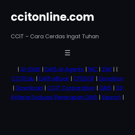
Skip
ccitonline.com
to
content
CCIT – Cara Cerdas Ingat Tuhan
|
AI-DAI5
|
DAI5 AI Agents
|
NIC
|
ZWI
| |
CCITEdu
|
DAI5 eBook
|
CFDSOF
|
Donation
|
Download
|
CCIT Corporation
|
DAI5
|
33
Kriteria Evaluasi Penerapan DAI5
|
Search
|