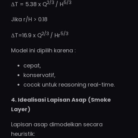
2/3
5/3
ΔT = 5.38 x Q
/ H
Jika r/H > 0.18
2/3
5/3
ΔT=16.9 x Q
/ Hr
Model ini dipilih karena :
cepat,
konservatif,
cocok untuk reasoning real-time.
4. Idealisasi Lapisan Asap (Smoke
Layer)
Lapisan asap dimodelkan secara
heuristik: