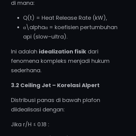
di mana:
Q(t) = Heat Release Rate (kW),
α\alphaα = koefisien pertumbuhan
api (slow–ultra).
Ini adalah
idealization fisik
dari
fenomena kompleks menjadi hukum
sederhana.
3.2 Ceiling Jet – Korelasi Alpert
Distribusi panas di bawah plafon
diidealisasi dengan:
Jika r/H ≤ 0.18 :