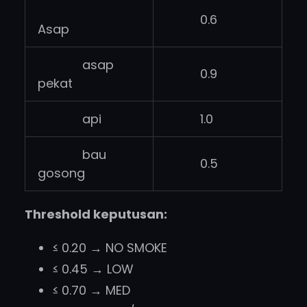
0.6
Asap
asap
0.9
pekat
api
1.0
bau
0.5
gosong
Threshold keputusan:
≤ 0.20 → NO SMOKE
≤ 0.45 → LOW
≤ 0.70 → MED