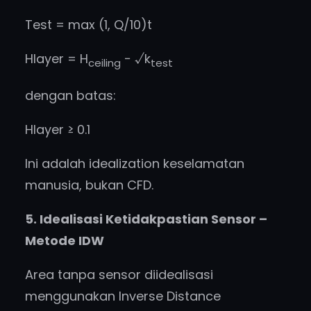
Test = max (1, Q/10)t
Hlayer = H
− √k
ceiling
test
dengan batas:
Hlayer ≥ 0.1
Ini adalah idealization keselamatan
manusia, bukan CFD.
5. Idealisasi Ketidakpastian Sensor –
Metode IDW
Area tanpa sensor diidealisasi
menggunakan Inverse Distance