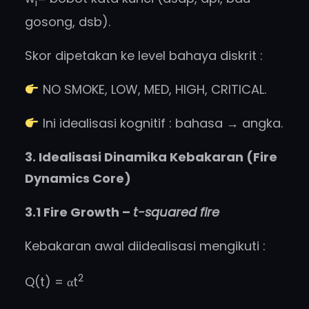
i
gosong, dsb).
Skor dipetakan ke level bahaya diskrit :
NO SMOKE, LOW, MED, HIGH, CRITICAL.
Ini idealisasi kognitif : bahasa → angka.
3. Idealisasi Dinamika Kebakaran (Fire
Dynamics Core)
3.1 Fire Growth –
t-squared fire
Kebakaran awal diidealisasi mengikuti :
2
Q(t) = αt