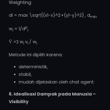
Weighting:
di = max
\sqrt{(x1-x)^2+(y1-y)^2}
, d
min
p
w
= 1/d
i
i
V̂ =∑ w
v
/ w
i
i
i
Metode ini dipilih karena:
deterministik,
stabil,
mudah dijelaskan oleh chat agent.
6. Idealisasi Dampak pada Manusia –
Visibility