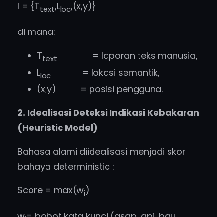
I = {T
,L
,(x,y)}
text
loc
di mana:
T
= laporan teks manusia,
text
L
= lokasi semantik,
loc
(x,y) = posisi pengguna.
2. Idealisasi Deteksi Indikasi Kebakaran
(Heuristic Model)
Bahasa alami diidealisasi menjadi skor
bahaya deterministic :
Score = max(w
)
i
w
= bobot kata kunci (asap, api, bau