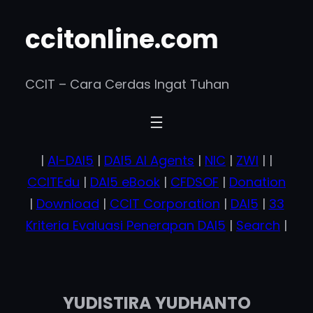
Skip
ccitonline.com
to
content
CCIT – Cara Cerdas Ingat Tuhan
|
AI-DAI5
|
DAI5 AI Agents
|
NIC
|
ZWI
| |
CCITEdu
|
DAI5 eBook
|
CFDSOF
|
Donation
|
Download
|
CCIT Corporation
|
DAI5
|
33
Kriteria Evaluasi Penerapan DAI5
|
Search
|
YUDISTIRA YUDHANTO