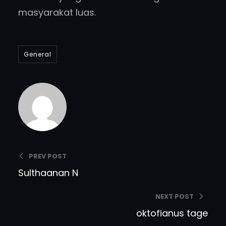
masyarakat luas.
General
Rizkyrama
PREV POST
Sulthaanan N
NEXT POST
oktofianus tage