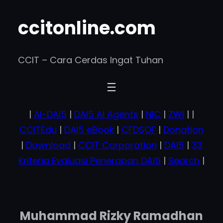
Skip
ccitonline.com
to
content
CCIT – Cara Cerdas Ingat Tuhan
|
AI-DAI5
|
DAI5 AI Agents
|
NIC
|
ZWI
| |
CCITEdu
|
DAI5 eBook
|
CFDSOF
|
Donation
|
Download
|
CCIT Corporation
|
DAI5
|
33
Kriteria Evaluasi Penerapan DAI5
|
Search
|
Muhammad Rizky Ramadhan