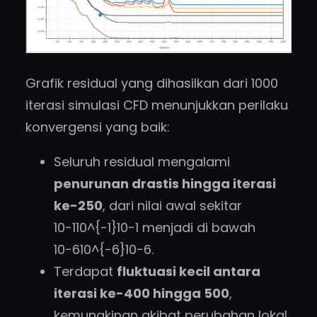
Grafik residual yang dihasilkan dari 1000
iterasi simulasi CFD menunjukkan perilaku
konvergensi yang baik:
Seluruh residual mengalami
penurunan drastis hingga iterasi
ke-250
, dari nilai awal sekitar
10−110^{-1}10−1 menjadi di bawah
10−610^{-6}10−6.
Terdapat
fluktuasi kecil antara
iterasi ke-400 hingga 500
,
kemungkinan akibat perubahan lokal