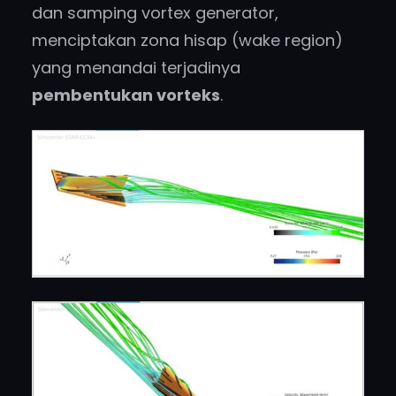
dan samping vortex generator,
menciptakan zona hisap (wake region)
yang menandai terjadinya
pembentukan vorteks
.