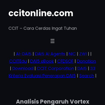
Skip
ccitonline.com
to
content
CCIT – Cara Cerdas Ingat Tuhan
|
AI-DAI5
|
DAI5 AI Agents
|
NIC
|
ZWI
| |
CCITEdu
|
DAI5 eBook
|
CFDSOF
|
Donation
|
Download
|
CCIT Corporation
|
DAI5
|
33
Kriteria Evaluasi Penerapan DAI5
|
Search
|
Analisis Pengaruh Vortex