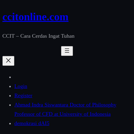
Skip
ccitonline.com
to
content
CCIT – Cara Cerdas Ingat Tuhan
Login
Register
Ahmad Indra Siswantara Doctor of Philosophy
Professor of CFD at University of Indonesia
demokrasi dAI5