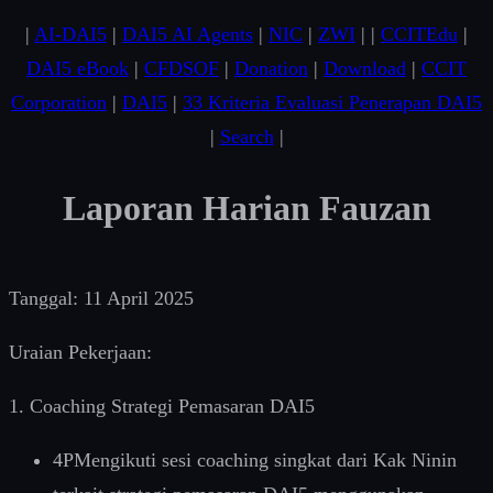
|
AI-DAI5
|
DAI5 AI Agents
|
NIC
|
ZWI
| |
CCITEdu
|
DAI5 eBook
|
CFDSOF
|
Donation
|
Download
|
CCIT
Corporation
|
DAI5
|
33 Kriteria Evaluasi Penerapan DAI5
|
Search
|
Laporan Harian Fauzan
Tanggal: 11 April 2025
Uraian Pekerjaan:
1. Coaching Strategi Pemasaran DAI5
4PMengikuti sesi coaching singkat dari Kak Ninin