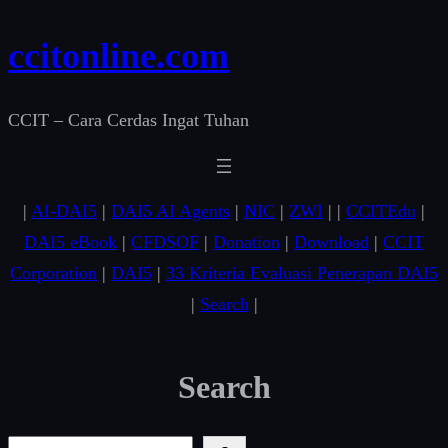
ccitonline.com
CCIT – Cara Cerdas Ingat Tuhan
|
AI-DAI5
|
DAI5 AI Agents
|
NIC
|
ZWI
| |
CCITEdu
|
DAI5 eBook
|
CFDSOF
|
Donation
|
Download
|
CCIT
Corporation
|
DAI5
|
33 Kriteria Evaluasi Penerapan DAI5
|
Search
|
Search