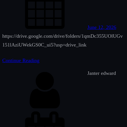
June 12, 2026
https://drive.google.com/drive/folders/1qmDc355UOlUGv
151lAziUWekGS0C_ui5?usp=drive_link
Continue Reading
Janter edward