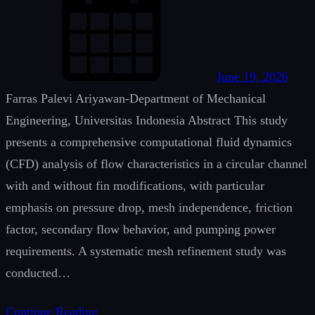
e
a
r
June 19, 2026
c
Farras Palevi Ariyawan-Department of Mechanical
h
Engineering, Universitas Indonesia Abstract This study
’
presents a comprehensive computational fluid dynamics
,
(CFD) analysis of flow characteristics in a circular channel
‘
with and without fin modifications, with particular
b
emphasis on pressure drop, mesh independence, friction
i
factor, secondary flow behavior, and pumping power
z
requirements. A systematic mesh refinement study was
b
conducted…
o
o
Continue Reading