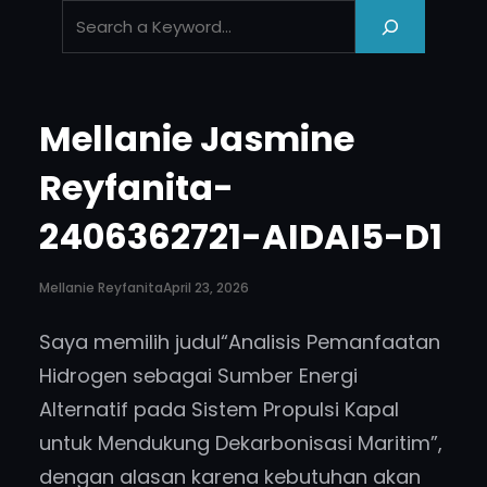
‘
.
e
s
Mellanie Jasmine
c
_
Reyfanita-
h
2406362721-AIDAI5-D1
t
m
l
Mellanie Reyfanita
April 23, 2026
_
Saya memilih judul“Analisis Pemanfaatan
_
Hidrogen sebagai Sumber Energi
(
Alternatif pada Sistem Propulsi Kapal
‘
S
untuk Mendukung Dekarbonisasi Maritim”,
e
dengan alasan karena kebutuhan akan