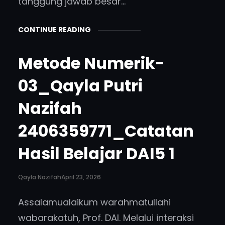
tanggung jawab besar…
CONTINUE READING
Metode Numerik-
03_Qayla Putri
Nazifah
2406359771_Catatan
Hasil Belajar DAI5 1
Qayla Nazifah
April 23, 2026
Assalamualaikum warahmatullahi
wabarakatuh, Prof. DAI. Melalui interaksi