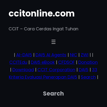
ccitonline.com
CCIT – Cara Cerdas Ingat Tuhan
|
AI-DAI5
|
DAI5 AI Agents
|
NIC
|
ZWI
| |
CCITEdu
|
DAI5 eBook
|
CFDSOF
|
Donation
|
Download
|
CCIT Corporation
|
DAI5
|
33
Kriteria Evaluasi Penerapan DAI5
|
Search
|
Search