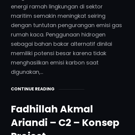
a
energi ramah lingkungan di sektor
r
maritim semakin meningkat seiring
c
dengan tuntutan pengurangan emisi gas
h
rumah kaca. Penggunaan hidrogen
’
sebagai bahan bakar alternatif dinilai
,
memiliki potensi besar karena tidak
‘
menghasilkan emisi karbon saat
b
i
digunakan,…
z
b
CONTINUE READING
o
o
Fadhillah Akmal
s
Ariandi – C2 – Konsep
t
’