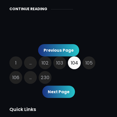
CONTINUE READING
Previous Page
1
…
102
103
104
105
106
…
230
Next Page
Quick Links