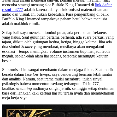
Salah satu alasan mengapa banyak pemain merasa "nyaman" saat
mencoba strategi menang slot Buffalo King Untamed di
link daftar
resmi Jnt777
adalah karena adanya sinkronisasi matematis antara
audio dan visual. Ini bukan kebetulan. Para pengembang di balik
Buffalo King Untamed tampaknya paham betul bahwa manusia
adalah makhluk ritmik.
Setiap kali saya menekan tombol putar, ada perubahan frekuensi
yang halus. Saat gulungan pertama berhenti, ada suara perkusi yang
tajam, diikuti oleh gulungan kedua, ketiga, hingga kelima. Jika ada
dua simbol
Scatter
yang mendarat, musiknya akan mengalami
eskalasi—tempo meningkat, volume instrumen tiup menjadi lebih
megah, seolah-olah alam liar sedang bersorak menunggu kejutan
besar.
Sinkronisasi ini sangat membantu dalam menjaga fokus. Saat musik
berada dalam fase
low-tempo
, saya cenderung bermain lebih santai
dan analitis. Namun, saat irama mulai memburu, itulah sinyal
psikologis bahwa momentum sedang terbangun. Di Jnt777,
kualitas
streaming
audionya sangat jernih, sehingga setiap dentuman
bass dari langkah kaki kerbau liar itu terasa nyata dan menggetarkan
meja kerja saya.