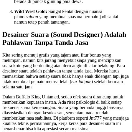
berada di puncak gunung para dewa.
Wild West Gold:
Sangat kental dengan nuansa
piano
saloon
yang membuat suasana bermain jadi santai
namun tetap penuh tantangan.
Desainer Suara (Sound Designer) Adalah
Pahlawan Tanpa Tanda Jasa
Kita sering memuji grafis yang tajam atau fitur bonus yang
melimpah, namun kita jarang menyebut siapa yang menciptakan
suara koin yang berdenting atau deru angin di latar belakang. Para
desainer suara adalah pahlawan tanpa tanda jasa. Mereka harus
memastikan bahwa setiap suara tidak hanya enak didengar, tapi juga
tidak membuat pemain merasa lelah (
ear fatigue
) setelah bermain
selama satu jam.
Dalam Buffalo King Untamed, setiap efek suara dirancang untuk
memberikan kepuasan instan. Ada riset psikologis di balik setiap
frekuensi suara kemenangan. Suara yang bernada tinggi biasanya
diasosiasikan dengan kesuksesan, sementara nada rendah
memberikan rasa stabilitas. Di platform seperti Jnt777 yang menjaga
kualitas teknis permainannya, kerja keras para desainer suara ini
benar-benar bisa kita apresiasi secara maksimal.