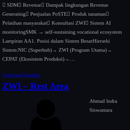
Login
Register
Ahmad Indra Siswantara Doctor of Philosophy
Professor of CFD at University of Indonesia
demokrasi dAI5
Copyright © 2025
ccitonline.com
by
Catch Themes
Facebook
Twitter
LinkedIn
YouTube
Instagram