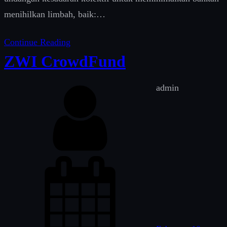
,
menihilkan limbah, baik:…
‘
Continue Reading
b
ZWI CrowdFund
i
z
admin
b
o
o
s
t
’
)
.
‘