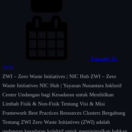
h
t
m
l
_
_
(
February 10,
‘
2026
S
ZWI – Zero Waste Initiatives | NIC Hub ZWI – Zero
e
Waste Initiatives NIC Hub | Yayasan Nusantara Inklusif
a
Center Undangan bagi Kesadaran untuk Menihilkan
r
Limbah Fisik & Non-Fisik Tentang Visi & Misi
c
Framework Best Practices Resources Clusters Bergabung
h
Tentang ZWI Zero Waste Initiatives (ZWI) adalah
’
undangan kesadaran kolektif untuk meminimalkan bahkan