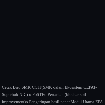
Ahmad Indra Siswantara, atau lebih dikenal Prof. DAI Full
Name : Prof. Ir. Ahmad Indra Siswantara, Ph.D.Place/Date
of Birth : Mataram, 11 Juni 1967Address : Jl. KHM
USMAN No. 22 A, Kukusan, Beji, Depokemail :
a_indra@eng.ui.ac.id, ahmad.insiswantara @ui.ac.id,
ahmadindrasiswantara@gmail.com Professional and
Academic Experience Resulting Work : HAKI
(Indonesian…
Continue Reading
1
…
113
114
115
116
117
…
230
Previous Page
Next Page
Quick Links