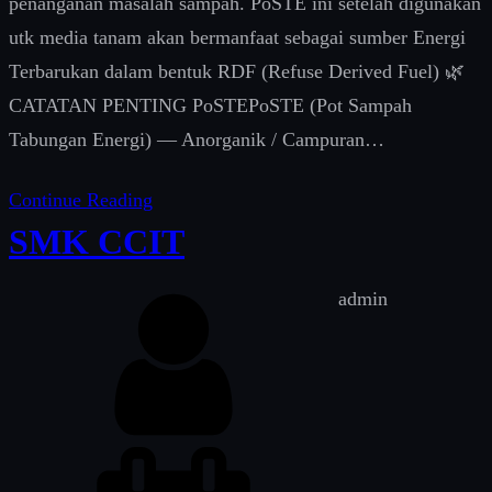
ZWI – Rest Area
Ahmad Indra
Siswantara
February 8, 2026