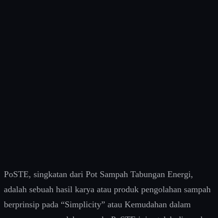
Cetak Biru SMK CCIT(SMK dalam Ekosistem CEPAT-
Superhub NIC) o PoSTEo Pertanian (biochar soil
improvement)o Pengeringan hasil panenModul Utama EPA
 SDM Revenue Dampak lingkungan Revenue
Generating Penjualan PoSTE Produk tanaman
Pelatihan masyarakat Konsultasi ZWI Sistem AI
monitoringSMK → self-sustaining vocational ecosystem
Lampiran AA1. Posisi dalam Sistem BesarHierarki
Sistem:NIC (Superhub)→ ZWI (Program Utama)→
CEPAT (Ekosistem Produksi)→…
Continue Reading