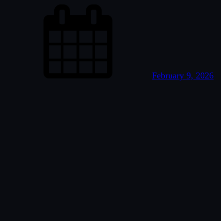
February 9, 2026
PoSTE, singkatan dari Pot Sampah Tabungan Energi,
adalah sebuah hasil karya atau produk pengolahan sampah
berprinsip pada “Simplicity” atau Kemudahan dalam
penanganan masalah sampah. PoSTE ini setelah digunakan
utk media tanam akan bermanfaat sebagai sumber Energi
Terbarukan dalam bentuk RDF (Refuse Derived Fuel) 🌿
CATATAN PENTING PoSTEPoSTE (Pot Sampah