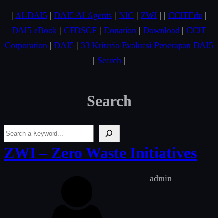
|
AI-DAI5
|
DAI5 AI Agents
|
NIC
|
ZWI
| |
CCITEdu
|
DAI5 eBook
|
CFDSOF
|
Donation
|
Download
|
CCIT
Corporation
|
DAI5
|
33 Kriteria Evaluasi Penerapan DAI5
|
Search
|
Search
‘
.
ZWI – Zero Waste Initiatives
e
s
admin
c
_