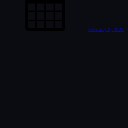
Continue Reading
NIC – Nusantara Inklusif
Center
admin
February 8, 2026